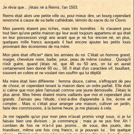
Je rêvai que... j'étais né à Reims, l'an 1503.
Reims était alors une petite ville ou, pour mieux dire, un bourg cependant
renommé à cause de sa belle cathédrale, témoin du sacre du roi Clovis.
Mes parents étaient peu riches, mais très honnêtes : ils n'avaient pour
tout bien qu'une petite maison qui leur avait toujours appartenu et qui était
en leur possession vingt ans avant que je ne fus encore né, en plus,
quelques mille francs auxquels il faut encore ajouter les petits louis
provenant des économies de ma mère.
Mon père était officier* dans les armées du roi. C'était un homme grand,
maigre, chevelure noire, barbe, yeux, peau de même couleur... Quoiqu'il
n'eût guère, quand j'étais né, que 48 ou 50 ans, on lui en aurait
certainement bien donné 60 ou... 58. Il était d'un caractère vif, bouillant,
souvent en colère et ne voulant rien souffrir qui lui déplût.
Ma mère était bien différente : femme douce, calme, s'effrayant de peu
de chose, et cependant tenant la maison dans un ordre parfait. Elle était
si calme que mon père l'amusait comme une jeune demoiselle. J'étais le
plus aimé. Mes frères étaient moins vaillants que moi et cependant plus
grands. J'aimais peu l'étude, c'est-à-dire d'apprendre à lire, écrire et
compter... Mais si c'était pour arranger une maison, cultiver un jardin,
faire des commissions, à la bonne heure, je me plaisais à cela.
Je me rappelle qu'un jour mon père m'avait promis vingt sous, si je lui
faisais bien une division ; je commençai ; mais je ne pus finir. Ah !
combien de fois ne m'a-t-il pas promis... de sous, des jouets, des
friandises, même une fois cinq francs, si je pouvais lui... lire quelque