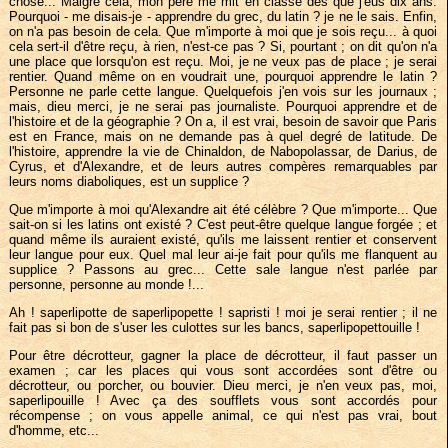
chose... Malgré cela, mon père me mit en classe dès que j'eus dix ans.
Pourquoi - me disais-je - apprendre du grec, du latin ? je ne le sais. Enfin,
on n'a pas besoin de cela. Que m'importe à moi que je sois reçu... à quoi
cela sert-il d'être reçu, à rien, n'est-ce pas ? Si, pourtant ; on dit qu'on n'a
une place que lorsqu'on est reçu. Moi, je ne veux pas de place ; je serai
rentier. Quand même on en voudrait une, pourquoi apprendre le latin ?
Personne ne parle cette langue. Quelquefois j'en vois sur les journaux ;
mais, dieu merci, je ne serai pas journaliste. Pourquoi apprendre et de
l'histoire et de la géographie ? On a, il est vrai, besoin de savoir que Paris
est en France, mais on ne demande pas à quel degré de latitude. De
l'histoire, apprendre la vie de Chinaldon, de Nabopolassar, de Darius, de
Cyrus, et d'Alexandre, et de leurs autres compères remarquables par
leurs noms diaboliques, est un supplice ?
Que m'importe à moi qu'Alexandre ait été célèbre ? Que m'importe... Que
sait-on si les latins ont existé ? C'est peut-être quelque langue forgée ; et
quand même ils auraient existé, qu'ils me laissent rentier et conservent
leur langue pour eux. Quel mal leur ai-je fait pour qu'ils me flanquent au
supplice ? Passons au grec... Cette sale langue n'est parlée par
personne, personne au monde !...
Ah ! saperlipotte de saperlipopette ! sapristi ! moi je serai rentier ; il ne
fait pas si bon de s'user les culottes sur les bancs, saperlipopettouille !
Pour être décrotteur, gagner la place de décrotteur, il faut passer un
examen ; car les places qui vous sont accordées sont d'être ou
décrotteur, ou porcher, ou bouvier. Dieu merci, je n'en veux pas, moi,
saperlipouille ! Avec ça des soufflets vous sont accordés pour
récompense ; on vous appelle animal, ce qui n'est pas vrai, bout
d'homme, etc...