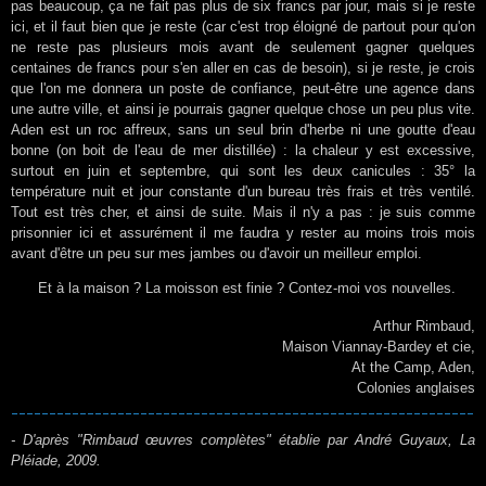
pas beaucoup, ça ne fait pas plus de six francs par jour, mais si je reste
ici, et il faut bien que je reste (car c'est trop éloigné de partout pour qu'on
ne reste pas plusieurs mois avant de seulement gagner quelques
centaines de francs pour s'en aller en cas de besoin), si je reste, je crois
que l'on me donnera un poste de confiance, peut-être une agence dans
une autre ville, et ainsi je pourrais gagner quelque chose un peu plus vite.
Aden est un roc affreux, sans un seul brin d'herbe ni une goutte d'eau
bonne (on boit de l'eau de mer distillée) : la chaleur y est excessive,
surtout en juin et septembre, qui sont les deux canicules : 35° la
température nuit et jour constante d'un bureau très frais et très ventilé.
Tout est très cher, et ainsi de suite. Mais il n'y a pas : je suis comme
prisonnier ici et assurément il me faudra y rester au moins trois mois
avant d'être un peu sur mes jambes ou d'avoir un meilleur emploi.
Et à la maison ? La moisson est finie ? Contez-moi vos nouvelles.
Arthur Rimbaud,
Maison Viannay-Bardey et cie,
At the Camp, Aden,
Colonies anglaises
- D'après "Rimbaud œuvres complètes" établie par André Guyaux, La
Pléiade, 2009.