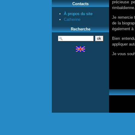
précieuse pe
Contacts
rimbaldienne
À propos du site
Je remercie 
Catherine
de la biogra
également à 
Recherche
Bien entend
appliquer aut
Je vous souha