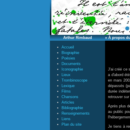
Arthur Rimbaud
» À propos du
Accueil
Biographie
Poésies
Documents
Iconographie
J'ai créé ce 
Lieux
a d'abord ét
Trombinoscope
en mars 20
Lexique
dépassés (par
Films
durée indéter
Chansons
retrouver su
Articles
Après plus de
Bibliographie
au public po
Renseignements
l'hébergement
Liens
Plan du site
Je tiens à r