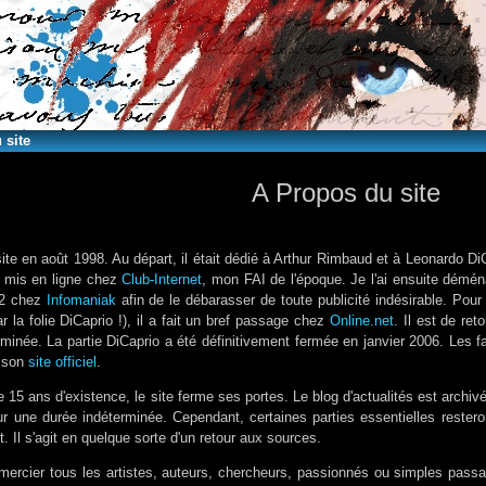
 site
A Propos du site
site en août 1998. Au départ, il était dédié à Arthur Rimbaud et à Leonardo DiC
é mis en ligne chez
Club-Internet
, mon FAI de l'époque. Je l'ai ensuite dé
02 chez
Infomaniak
afin de le débarasser de toute publicité indésirable. Po
 la folie DiCaprio !), il a fait un bref passage chez
Online.net
. Il est de re
minée. La partie DiCaprio a été définitivement fermée en janvier 2006. Les fa
r son
site officiel
.
 15 ans d'existence, le site ferme ses portes. Le blog d'actualités est archivé
ur une durée indéterminée. Cependant, certaines parties essentielles restero
. Il s'agit en quelque sorte d'un retour aux sources.
emercier tous les artistes, auteurs, chercheurs, passionnés ou simples passan